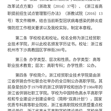
改革试点方案》（浙政发〔
2014
〕
37
号）、《浙江省高
职提前招生试点管理暂行办法》（浙教试院〔
2016
〕
13
号）等文件精神，结合当前新型冠状病毒感染的肺炎疫
情防控工作相关要求以及我校实际，制定本章程。
第二条
学校校名和校址。校名全称为浙江经贸职
业技术学院，并以此校名颁发学历证书。校址：浙江省
杭州市下沙高教园区学林街
280
号。
第三条
办学类型、层次和性质。办学类型：高等
职业技术教育；层次：高职专科；办学性质：公办。
第四条
学校简介。浙江经贸职业技术学院是由浙
江省供销合作社联合社举办的全日制公办高职学院。其
前身是创办于
1979
年的浙江供销学校和创办于
1984
年的
浙江省供销社职工学院。学校为中国特色高水平高职学
校和专业建设计划建设单位（简称“双高计划”），国家
优质专科高等职业院校，浙江省高职院校优质暨重点校
建设单位，浙江省高水平高职学校建设单位。学校坐落