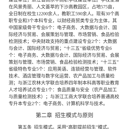
在风景秀丽、人文荟萃的下沙高教园区，占地
575
亩，
全日制在校生
12200
余人，教职工
590
余人。现有
30
个高
职专业和
3
个本科专业，以财经商贸类专业为主体，其
中国家级骨干专业
6
个：电子商务、大数据与会计、国
际经济与贸易、会展策划与管理、市场营销、食品检验
检测技术；中央财政支持的重点建设专业
2
个：大数据
与会计、国际经济与贸易；“十三五”省级优势专业
6
个：电子商务、大数据与会计、国际经济与贸易、会展
策划与管理、市场营销、食品检验检测技术；“十三五”
省级特色专业
5
个：应用英语、连锁经营与管理、软件
技术、酒店管理与数字化运营、农产品加工与质量检
测；与浙江农林大学联合培养四年制本科高等职业教育
人才培养试点专业
1
个：食品质量与安全（农产品加工
与质量检测技术）；与浙江工商大学联合培养普通高校
专升本专业
2
个：电子商务、计算机科学与技术。
第二章
招生模式与原则
第五条
招生模式。采用“高职提前招生”模式。