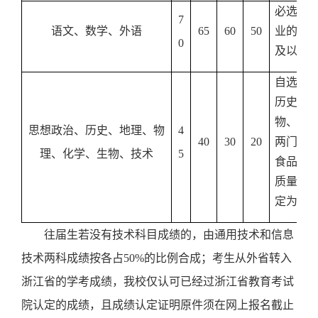
必选科
7
语文、数学、外语
65
60
50
业的考
0
及以上
自选科
历史、
物、技
思想政治、历史、地理、物
4
40
30
20
两门，
理、化学、生物、技术
5
食品质
质量检
定为化
往届生若没有技术科目成绩的，由通用技术和信息
技术两科成绩按各占
50%
的比例合成；考生从外省转入
浙江省的学考成绩，我校仅认可已经过浙江省教育考试
院认定的成绩，且成绩认定证明原件须在网上报名截止