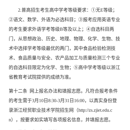
2.
普高招生考生高中学考等级要求：①无
E
等级；
②语文、数学、外语为必选科目；③
报考应用英语专业
的考生要求外语学考等级
B
等及以上；④
自选科目两
门，
从思想政治、历史、地理、物理、化学、生物、技
术中选择学考等级最优的两门，其中
食品检验检测技
术、食品质量与安全、
农产品加工与质量检测三个专业
的自选科目限定为化学、生物；
⑤
高中学考等级以浙江
省教育考试院提供的成绩为准。
第十二条
网上报名办法和填报志愿。凡符合报考条件
的考生需于
3
月
10
日
8:30-3
月
31
日
16:00
，以真实身份登
录浙江经贸职业技术学院招生网（
http://zs.zjiet.edu.c
n
），按要求如实填写各项报名信息，并填报志愿。