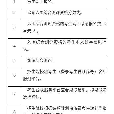
1
考生网上报名。
2
公布入围综合测评资格分数线。
入围综合测评资格的考生网上缴纳报名费，
标准
3
40
元
/
人。
入围综合测评资格的考生本人到学校进行现
4
认。
5
组织综合测评。
招生院校将考生（备录考生含顺序号）名单提
6
服务平台。
考生登录服务平台查看录取结果。拟录取考生
7
选择确认。
招生院校根据缺额计划将备录考生递补为拟录
8