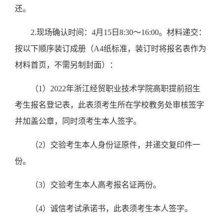
还。
2.
现场确认时间：
4
月
15
日
8:30
～
16:00
。材料递交：
按以下顺序装订成册（
A4
纸标准，装订时将报名表作为
材料首页，不需另制封面）：
（
1
）
2022
年浙江经贸职业技术学院高职提前招生
考生报名登记表，此表须考生所在学校教务处审核签字
并加盖公章，同时须考生本人签字。
（
2
）交验考生本人身份证原件，并递交复印件一
份。
（
3
）交验考生本人高考报名证两份。
（
4
）诚信考试承诺书，此表须考生本人签字。