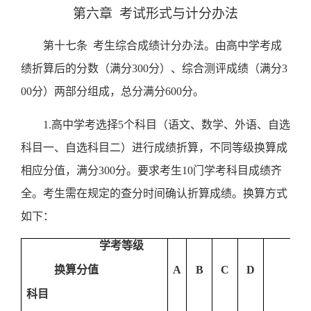
第六章
考试形式与计分办法
第十七条
考生
综合成绩计分办法。
由高中学考成
绩折算后的分数（满分
300
分）、综合测评成绩（满分
3
00
分）两部分组成，总分满分
600
分。
1.
高中学考选择
5
个科目（语文、数学、外语、自选
科目一、自选科目二）进行成绩折算，不同等级换算成
相应分值，满分
300
分。要求考生
10
门学考科目成绩齐
全。
考生需在规定的查分时间确认折算成绩。
换算方式
如下：
学考等级
换算分值
A
B
C
D
科目