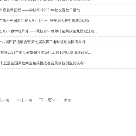
 启航新征程 ——学校举行2021年校友返校日活动
校在第十三届浙江省大学生职业生涯规划大赛中喜获2金3银
如米小 也学牡丹开——我校青年教师叶紫荣获第九届浙江省...
十八届田径运动会暨第七届教职工趣味运动会圆满举行
我校蝉联2021年浙江省供销社本级职工羽毛球比赛团体冠军...
十五届全国高校商业精英挑战赛会展创新创业总决赛” ...
第一页
<<上一页
下一页>>
尾页