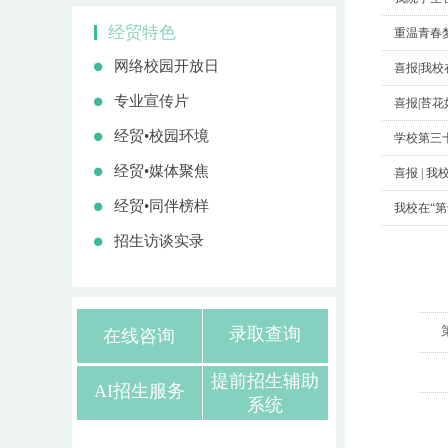
经贸特色
重温青春梦
网络校园开放日
喜报|我
专业宣传片
喜报|苔花
经贸•校园环境
学校第三
经贸•媒体聚焦
喜报 | 
经贸•同伴榜样
我校在“第
招生访谈实录
录取查询
在线咨询
提前招生辅助
AI招生服务
系统