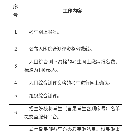
序
工作内容
号
3
1
考生网上报名。
0
2
公布入围综合测评资格分数线。
4
入围综合测评资格的考生网上缴纳报名费，
3
4
标准为
140元/
人
。
4
入围综合测评资格的考生进行网上确认。
4
5
组织综合测评。
4
招生院校将考生（备录考生含顺序号）名单
6
5月
提交至服务平台。
考生登录服务平台查看录取结果。拟录取考