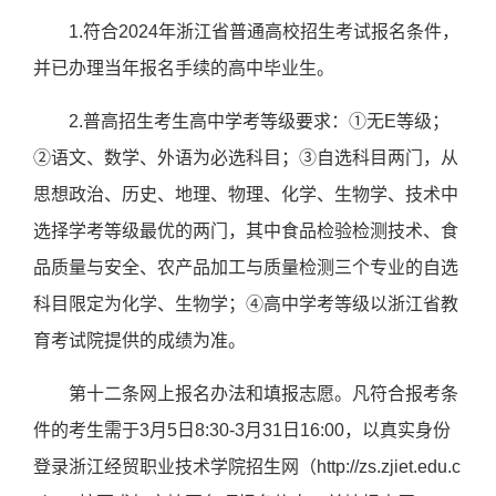
1.符合202
4
年浙江省普通高校招生考试报名条件，
并已办理当年报名手续的高中毕业生。
2.普高招生考生高中学考等级要求：①无E等级；
②语文、数学、外语为必选科目；③自选科目两门，
从
思想
政治、历史、地理、物理、化学、
生物学
、技术
中
选择
学考等级
最优的
两门，其中
食品
检验
检测技术
、食
品质量与安全、
农产品加工与质量检测三个专业的自选
科目限定为化学、
生物学
；
④
高中学考等级以浙江省教
育考试院提供的成绩为准。
第十二条网上报名办法和填报志愿。凡符合报考条
件的考生需于3月5日8:30-3月31日16:00，以真实身份
登录浙江经贸职业技术学院招生网（http://zs.zjiet.edu.c