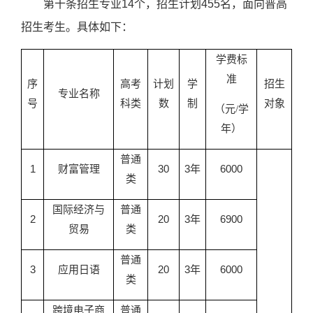
第十条
招生专业
14
个，招生计划
455
名，
面向普高
招生考生。具体如下：
学费标
准
序
高考
计划
学
招生
专业名称
号
科类
数
制
对象
（元
/学
年）
普通
1
财富管理
30
3年
6000
类
国际经济与
普通
2
20
3年
6900
贸易
类
普通
3
应用日语
20
3年
6
000
类
跨境电子商
普通