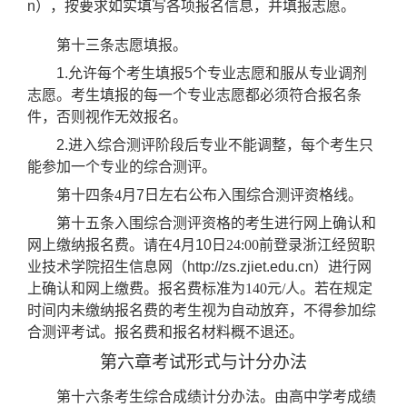
n），按要求如实填写各项报名信息，并填报志愿。
第十三条志愿填报。
1.允许每个考生填报5个专业志愿和服从专业调剂
志愿。考生填报的每一个专业志愿都必须符合报名条
件，否则视作无效报名。
2.进入综合测评阶段后专业不能调整，每个考生只
能参加一个专业的综合测评。
第十四条
4月
7
日左右公布入围综合测评资格线。
第十五条入围综合测评资格的考生进行网上确认和
网上缴纳报名费。请在
4月1
0
日
24:00前
登录
浙江经贸职
业技术学院招生信息网（
http://
zs
.zjiet.edu.cn）进行网
上确认和
网上缴费。报名费标准为
140元/
人
。若
在规定
时间
内未缴纳报名费的考生视为自动放弃，不得参加综
合测评考试。
报名费和报名材料概不退还。
第六章考试形式与计分办法
第十六条考生
综合成绩计分办法。
由
高中学考成绩