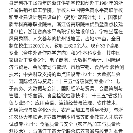
身是创办于
1979年的浙江供销学校和创办于1984年的浙
江省供销社职工学院。学校为中国特色高水平高职学校
和专业建设计划建设单位（简称“双高计划”），国家优
质专科高等职业院校，浙江省高职院校优质暨重点校建
设单位，浙江省高水平高职学校建设单位。学校坐落在
风景秀丽、人文荟萃的杭州钱塘区，占地575亩，全日
制在校生12200余人，
教职工
620
余人。现有
33
个高职
专业（含中外合作办学方向）和
3个本科专业，其中
国
家级骨干专业
6个：
电子商务
、大数据与
会计
、
国际经
济与贸易
、
会展策划与管理
、
市场营销
、
食品
检 验
检测
技术
；中央财政支持的重点建设专业
2个：大数据与会
计、国际经济与贸易；“十三五”省级优势专业6个：
电
子商务
、大数据与
会计
、
国际经济与贸易
、
会展策划与
管理
、
市场营销
、
食品
检验
检测技术
；
“十三五”省级特
色专业5个：应用英语、连锁经营与管理、软件技术、
酒店管理与数字化运营、农产品加工与质量检测；与浙
江农林大学联合培养四年制本科高
等职业教育人才培养
试点专业
1个：食品质量与安全（农产品加工与质量检
测技术）；与浙江工商大学联合培养普通高校专升本专