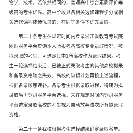
物学
、技术，若依然相同的，普通高中综合素质评价等
级高的考生优先。高中阶段具备相关选修课程学分或相
关选修课程成绩优良的，在同等条件下优先录取。
第二十条
考生在规定时间内登录
浙江省教育考试院
网站
服务平台查询本人所报考各
高校
专业录取情况。被
拟录取的考生，可选定其中
1所
高校
作为录取结果。考
生一轮选择结束后，已被正式录取考生的其他
高校
拟录
和备录资格随之失效。
高校
的缺额计划再按上述流程，
根据备录顺序递补。备录考生根据录取进程
，
待转为拟
录取后再登录服务平台
选择
。未在规定时间内登录服务
平台选定录取
高校
的考生视为自动放弃该次所有拟录取
资格。
第二十一条我校根据考生选择结果确定录取名单。