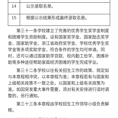
14
公示录取名单。
5月
15
根据公示结果形成最终录取名册。
5
第三十一条学校建立了完善的优秀学生奖学金制度
和困难学生资助制度。
设有国家奖学金、国家励志奖学
金、国家助学金、
浙江省政府奖学金、学校
优秀学生奖
学金等
多项奖助学金，符合条件的学生均可申请。
同
时
，
还可以通过国家助学贷款、
校内
勤工俭学、困难补
助等多种途径帮助
家庭
经济困难的学生完成学业。
第三十二条学校以往有关招生工作的政策、规定如
与本章程相冲突，以本章程为准；本章程若有与国家和
上级相关政策不一致之处，以国家和上级有关政策为
准。
如因
突发重大事件
需要，须对有关安排进行适时调
整的，另行通知。
第三十三条
本章程由学校招生工作领导小组负责解
释。