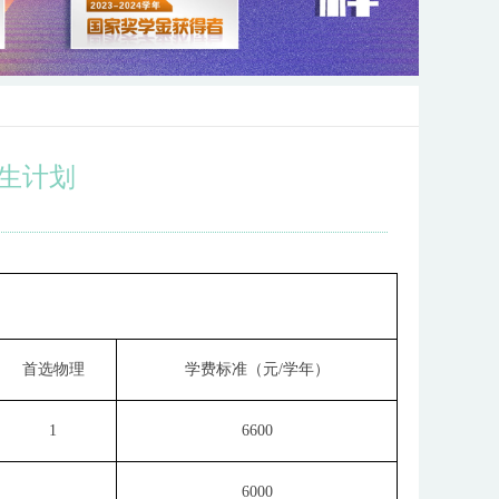
招生计划
首选物理
学费标准（元
/
学年）
1
6600
6000